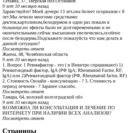
Татьяна, 37, Тверская обл.Осташков
9 лет 10 месяцев
назад
Здравствуйте! Моей дочери 13 лет,она болеет псориазом с 8
лет.Мы лечили многими средствами:
дектем,картолином,белодермом и один раз лежали в
больнице,но эфекты были не долговременными и не
окончательными.сейчас высыпания увеличились,особено
после белодерма.Подскажите пожалуйста что нам делать в
данной ситуации?
Посмотреть ответ
Жанна, 48, Челябинская область
9 лет 10 месяцев
назад
1. Вопрос 1 Ревмафактор - это ( в Инвитро спрашивают) 1)
Ревматоидный фактор, IgA (РФ IgA; Rheumatoid Factor, RF,
IgA) или 2)Ревматоидный фактор (РФ, Rheumatoid factor, RF)
2. Стоимость Онлайн - консультации - ? 3. Стоимость и
период лечения - ? Заранее спасибо.
Посмотреть ответ
Тамара, 64, волский волгоградской обл
9 лет 10 месяцев
назад
ВОЗМОЖНА ЛИ КОНСУЛЬТАЦИЯ И ЛЕЧЕНИЕ ПО
ИНТЕРНЕТУ ПРИ НАЛИЧИИ ВСЕХ АНАЛИЗОВ?
Посмотреть ответ
Страницы