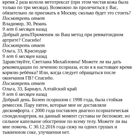
время 2 раза кололи метотрексат (при этом чистая кожа была
только по три месяца). Возможно ли пролечиться у Вас,
обязательно ли приезжать в Москву, сколько будет это стоить?
Посмотреть ответ
Владимир, 30, Рязань
9 лет 6 месяцев
назад
Добрый день!Применим ли Ваш метод при ревматоидном
артрите? Спасибо!
Посмотреть ответ
Ольга, 33, Краснодар
9 лет 6 месяцев
назад
Здравствуйте, Светлана Михайловна! Можете ли вы дать
рекомендации по лечению псориаза, если я в настоящее время
кормлю ребёнка? Или, когда следует обращаться после
окончания ГВ? Спасибо.
Посмотреть ответ
Ольга, 33, Барнаул, Алтайский край
9 лет 6 месяцев
назад
Добрый день. Болею псориазом с 1998 года, была стойкая
ремиссия. Пару пятен, которые мне не доставляли
дискомфорта. с 2000 года поставлен диагноз псориатическая
спондилоартрия, на данный момент суставы не беспокоят, но
сильное капельное обострение по всему телу. Можете ли вы
мне помочь. С 30.12.2016 года сижу на одних грушах и
тыквенном соке, улучшения нет.