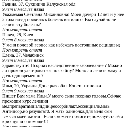
Галина, 37, Сухиничи Калужская обл
9 лет 8 месяцев
назад
Уважаемая Светлана Михайловна! Моей дочери 12 лет и у неё
2 года назад появилась болезнь витилиго. Вы случайно не
лечите эту болезнь?
Посмотреть ответ
Павел, 28, Киев
9 лет 8 месяцев
назад
У меня половой герпес как избежать постоянные рецидивы(
Посмотреть ответ
Елена, 37, Челябинск
9 лет 8 месяцев
назад
Здравствуйте! Псориаз наследственное заболевание ? Можно
ли проконсультироваться по скайпу? Моно ли лечить маму и
дочь одновременно ?
Посмотреть ответ
Илья, 20, Украина Донецкая обл г.Константиновка
9 лет 9 месяцев
назад
Пишет Вам мама Ильи.У моего сына псориаз головы.Сейчас
проходим курс лечения
медпрепаратами:элидин,реосорбилакт,эссенциале,мазь
Антипсор,но результат0. Я мать-одиночка.Для меня сын
-смысл моей жизни . Если сможете-помогите,пожалуйста.Это
крик души о помощи!!!
Посмотреть ответ