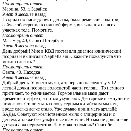
Посмотреть ответ
Марина, 53, г. Зарайск
9 лет 8 месяцев
назад
Псориаз по наследству, с детства, была ремиссия года три,
сейчас обострение в сильной форме, высыпания на всех
участках тела. Помогите.
Посмотреть ответ
Магамед, 49, Санкт-Петербург
9 лет 8 месяцев
назад
День добрый! Мне в КВД поставили диагноз клинический
псориаз и выписали Naph+halain .Скажите пожалуйста что
можно сделать ?
Посмотреть ответ
Света, 40, Находка
9 лет 8 месяцев
назад
Добрый день. У моего мужа, а теперь по наследству у 12
летней дочки псориаз волосистой части головы. То немного
притихает, то усиливается. Гормональные мази дают
временный эффект, а потом ухудшают. Дегтярные шампуни не
помогают. Стали мыть голову серным китайским мылом,
вроде слегка легче стало. Уже думаю принимать артлайф
БАДы. Советуют хозяйственное мыло с глицерином и с
дегтем, а также безсульфатные шампуни. Но мы не дошли еще
до таких экспериментов. Чем можно помочь? Спасибо.
Посмотреть ответ