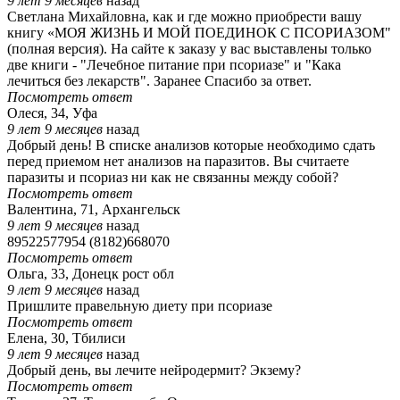
9 лет 9 месяцев
назад
Светлана Михайловна, как и где можно приобрести вашу
книгу «МОЯ ЖИЗНЬ И МОЙ ПОЕДИНОК С ПСОРИАЗОМ"
(полная версия). На сайте к заказу у вас выставлены только
две книги - "Лечебное питание при псориазе" и "Кака
лечиться без лекарств". Заранее Спасибо за ответ.
Посмотреть ответ
Олеся, 34, Уфа
9 лет 9 месяцев
назад
Добрый день! В списке анализов которые необходимо сдать
перед приемом нет анализов на паразитов. Вы считаете
паразиты и псориаз ни как не связанны между собой?
Посмотреть ответ
Валентина, 71, Архангельск
9 лет 9 месяцев
назад
89522577954 (8182)668070
Посмотреть ответ
Ольга, 33, Донецк рост обл
9 лет 9 месяцев
назад
Пришлите правельную диету при псориазе
Посмотреть ответ
Елена, 30, Тбилиси
9 лет 9 месяцев
назад
Добрый день, вы лечите нейродермит? Экзему?
Посмотреть ответ