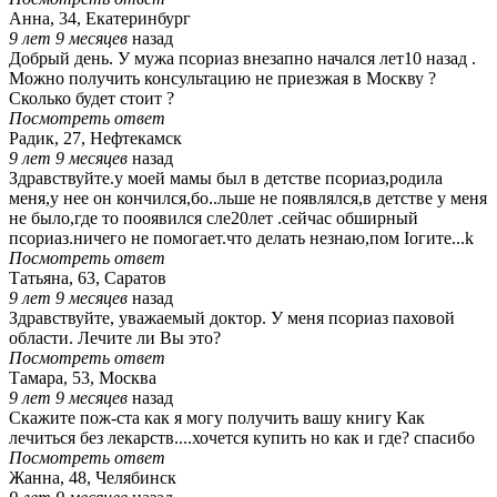
Анна, 34, Екатеринбург
9 лет 9 месяцев
назад
Добрый день. У мужа псориаз внезапно начался лет10 назад .
Можно получить консультацию не приезжая в Москву ?
Сколько будет стоит ?
Посмотреть ответ
Радик, 27, Нефтекамск
9 лет 9 месяцев
назад
Здравствуйте.у моей мамы был в детстве псориаз,родила
меня,у нее он кончился,бо..льше не появлялся,в детстве у меня
не было,где то пооявился сле20лет .сейчас обширный
псориаз.ничего не помогает.что делать незнаю,пом Iогите...k
Посмотреть ответ
Татьяна, 63, Саратов
9 лет 9 месяцев
назад
Здравствуйте, уважаемый доктор. У меня псориаз паховой
области. Лечите ли Вы это?
Посмотреть ответ
Тамара, 53, Москва
9 лет 9 месяцев
назад
Скажите пож-ста как я могу получить вашу книгу Как
лечиться без лекарств....хочется купить но как и где? спасибо
Посмотреть ответ
Жанна, 48, Челябинск