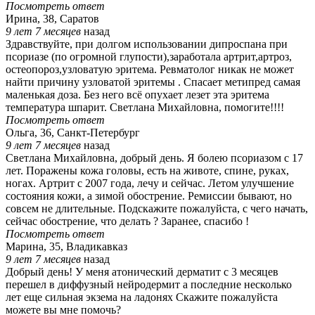
Посмотреть ответ
Ирина, 38, Саратов
9 лет 7 месяцев
назад
Здравствуйте, при долгом использовании дипроспана при
псориазе (по огромной глупости),заработала артрит,артроз,
остеопороз,узловатую эритема. Ревматолог никак не может
найти причину узловатой эритемы . Спасает метипред самая
маленькая доза. Без него всё опухает лезет эта эритема
температура шпарит. Светлана Михайловна, помогите!!!!
Посмотреть ответ
Ольга, 36, Санкт-Петербург
9 лет 7 месяцев
назад
Светлана Михайловна, добрый день. Я болею псориазом с 17
лет. Поражены кожа головы, есть на животе, спине, руках,
ногах. Артрит с 2007 года, лечу и сейчас. Летом улучшение
состояния кожи, а зимой обострение. Ремиссии бывают, но
совсем не длительные. Подскажите пожалуйста, с чего начать,
сейчас обострение, что делать ? Заранее, спасибо !
Посмотреть ответ
Марина, 35, Владикавказ
9 лет 7 месяцев
назад
Добрый день! У меня атонический дерматит с 3 месяцев
перешел в диффузный нейродермит а последние несколько
лет еще сильная экзема на ладонях Скажите пожалуйста
можете вы мне помочь?