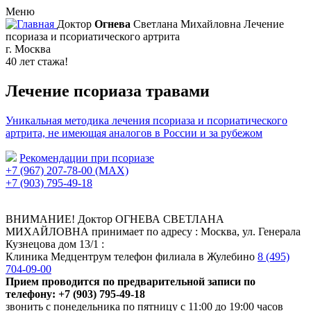
Меню
Доктор
Огнева
Светлана Михайловна
Лечение
псориаза и псориатического артрита
г. Москва
40 лет стажа!
Лечение псориаза травами
Уникальная методика лечения псориаза и псориатического
артрита, не имеющая аналогов в России и за рубежом
Рекомендации при псориазе
+7 (967) 207-78-00 (MAX)
+7 (903) 795-49-18
ВНИМАНИЕ!
Доктор ОГНЕВА СВЕТЛАНА
МИХАЙЛОВНА принимает по адресу : Москва, ул. Генерала
Кузнецова дом 13/1 :
Клиника Медцентрум телефон филиала в Жулебино
8 (495)
704-09-00
Прием проводится по предварительной записи по
телефону:
+7 (903) 795-49-18
звонить с понедельника по пятницу с 11:00 до 19:00 часов