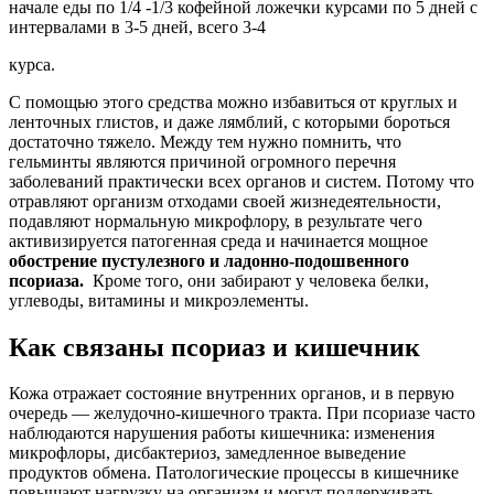
начале еды по 1/4 -1/3 кофейной ложечки курсами по 5 дней с
интервалами в 3-5 дней, всего 3-4
курса.
С помощью этого средства можно избавиться от круглых и
ленточных глистов, и даже лямблий, с которыми бороться
достаточно тяжело. Между тем нужно помнить, что
гельминты являются причиной огромного перечня
заболеваний практически всех органов и систем. Потому что
отравляют организм отходами своей жизнедеятельности,
подавляют нормальную микрофлору, в результате чего
активизируется патогенная среда и начинается мощное
обострение пустулезного и ладонно-подошвенного
псориаза.
Кроме того, они забирают у человека белки,
углеводы, витамины и микроэлементы.
Как связаны псориаз и кишечник
Кожа отражает состояние внутренних органов, и в первую
очередь — желудочно-кишечного тракта. При псориазе часто
наблюдаются нарушения работы кишечника: изменения
микрофлоры, дисбактериоз, замедленное выведение
продуктов обмена. Патологические процессы в кишечнике
повышают нагрузку на организм и могут поддерживать