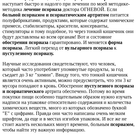
наступает быстро и надолго при лечении по моей методике-
методика
лечение псориаза
доктора ОГНЕВОЙ. Если
больной псориазом и
псориатическим артритом
питается
полуфабрикатами, продуктами, которые содержат химические
примеси, стабилизаторы, красители, консерванты,
стимуляторы и тому подобное, то через тонкий кишечник они
будут доставлены ко всем органам! Вот и состояние
обострения псориаза
гарантировано. И меняется
форма
псориаза
. Легкий переход от
вульгарного псориаза
к
пустулезному псориазу.
Научные исследования свидетельствуют, что человек,
который часто употребляет упомянутые продукты, за год
съедает до 3 кг "химии". Ввиду того, что тонкий кишечник
является очень активным, можно предусмотреть, что эти 3 кг
мусора попадают в кровь. Обострение
пустулезного псориаза
и псориатического
артрита обеспечено. Потому во время
покупки пищи особенно тщательным образом нужно изучать
надписи на упаковке относительно содержания и количества
химических веществ, много из которых обозначено буквой
"Е" с цифрами. Правда они часто написаны очень мелким
шрифтом, да еще и в местах изгибов упаковок. И все же не
стоит жалеть нескольких минут времени, больным
псориазом
,
чтобы найти эту важную информацию.