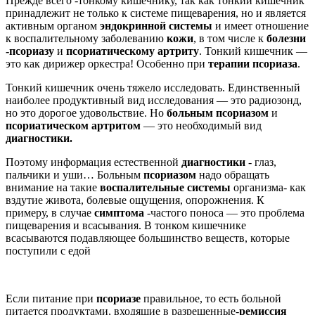
Прежде всего -тонкому кишечнику, так как тонкий кишечник
принадлежит не только к системе пищеварения, но и является
активным органом
эндокринной системы
и имеет отношение
к воспалительному заболеванию
кожи
, в том числе к
болезни
-псориазу
и
псориатическому артриту
. Тонкий кишечник —
это как дирижер оркестра! Особенно при
терапии псориаза
.
Тонкий кишечник очень тяжело исследовать. Единственный
наиболее продуктивный вид исследования — это радиозонд,
но это дорогое удовольствие. Но
больным псориазом
и
псориатическом артритом
— это необходимый вид
диагностики.
Поэтому информация естественной
диагностики
- глаз,
пальчики и уши… Больным
псориазом
надо обращать
внимание на такие
воспалительные системы
организма- как
вздутие живота, болевые ощущения, опорожнения. К
примеру, в случае
симптома
-частого поноса — это проблема
пищеварения и всасывания. В тонком кишечнике
всасываются подавляющее большинство веществ, которые
поступили с едой
Если питание при
псориазе
правильное, то есть больной
питается продуктами, входящие в разрешенные-
ремиссия