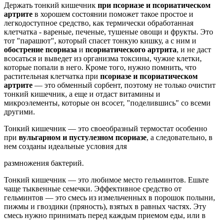
Держать тонкий кишечник
при псориазе и псориатическом
артрите
в хорошем состоянии поможет такое простое и
легкодоступное средство, как термически обработанная
клетчатка - вареные, печеные, тушеные овощи и фрукты. Это
тот "парашют", который спасет тонкую кишку, а с ним и
обострение псориаза
и
псориатического артрита
, и не даст
всосаться и выведет из организма токсины, чужие клетки,
которые попали в него. Кроме того, нужно помнить, что
растительная клетчатка при
псориазе и псориатическом
артрите
— это обменный сорбент, поэтому не только очистит
тонкий кишечник, а еще и отдаст витамины и
микроэлементы, которые он всосет, "поделившись" со всеми
другими.
Тонкий кишечник — это своеобразный термостат особенно
при
вульгарном и пустулезном
псориазе
, а следовательно, в
нем созданы идеальные условия для
размножения бактерий.
Тонкий кишечник — это любимое место гельминтов. Ешьте
чаще тыквенные семечки. Эффективное средство от
гельминтов — это смесь из измельченных в порошок полыни,
пижмы и гвоздики (пряность), взятых в равных частях. Эту
смесь нужно принимать перед каждым приемом еды, или в