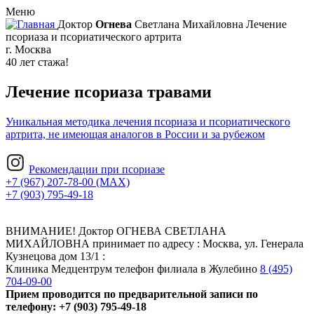
Меню
Доктор
Огнева
Светлана Михайловна
Лечение
псориаза и псориатического артрита
г. Москва
40 лет стажа!
Лечение псориаза травами
Уникальная методика лечения псориаза и псориатического
артрита, не имеющая аналогов в России и за рубежом
Рекомендации при псориазе
+7 (967) 207-78-00 (MAX)
+7 (903) 795-49-18
ВНИМАНИЕ!
Доктор ОГНЕВА СВЕТЛАНА
МИХАЙЛОВНА принимает по адресу : Москва, ул. Генерала
Кузнецова дом 13/1 :
Клиника Медцентрум телефон филиала в Жулебино
8 (495)
704-09-00
Прием проводится по предварительной записи по
телефону:
+7 (903) 795-49-18